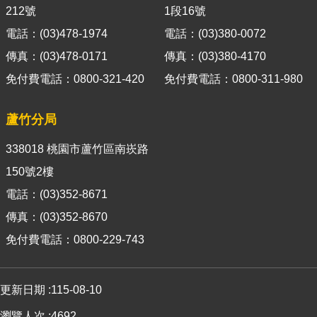
箱
212號
1段16號
電話：(03)478-1974
電話：(03)380-0072
隱
私
傳真：(03)478-0171
傳真：(03)380-4170
權
免付費電話：0800-321-420
免付費電話：0800-311-980
政
策
蘆竹分局
資
訊
338018 桃園市蘆竹區南崁路
安
150號2樓
全
電話：(03)352-8671
政
策
傳真：(03)352-8670
免付費電話：0800-229-743
政
府
網
更新日期
115-08-10
站
資
瀏覽人次
4692