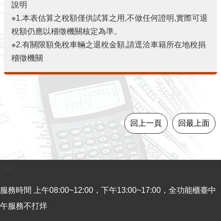
導
說明
覽
※1.本表估算之稅額僅供試算之用,不做任何證明,實際可退
稅額仍應以稽徵機關核定為準。
視
※2.有關限額免稅車輛之退稅金額,請逕洽車籍所在地稅捐
訊
稽徵機關
客
服
房
屋
稅
回上一頁
回最上面
2.0
更
:::
多
服
服務時間 上午08:00~12:00，下午13:00~17:00，全功能櫃臺中
務
返
午服務不打烊
回