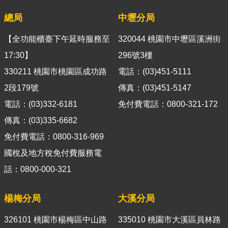
官
總局
中壢分局
網
Indonesia
【全功能櫃臺下午延時服務至
320044 桃園市中壢區溪洲街
17:30】
296號3樓
ประเทศไทย
330211 桃園市桃園區成功路
電話：(03)451-5111
Việt
2段179號
傳真：(03)451-5147
Nam
電話：(03)332-6181
免付費電話：0800-321-172
English
傳真：(03)335-6682
網
免付費電話：0800-316-969
站
國稅及地方稅免付費服務電
導
話：0800-000-321
覽
市
楊梅分局
大溪分局
政
信
326101 桃園市楊梅區中山路
335010 桃園市大溪區員林路