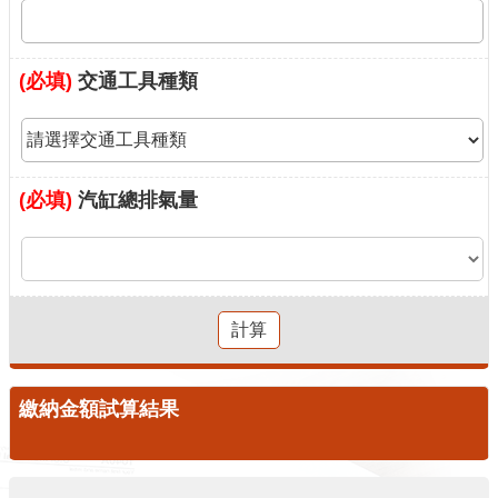
意
見
交
(必填)
交通工具種類
流
便
民
(必填)
汽缸總排氣量
服
務
租
稅
宣
導
專
繳納金額試算結果
區
分
眾