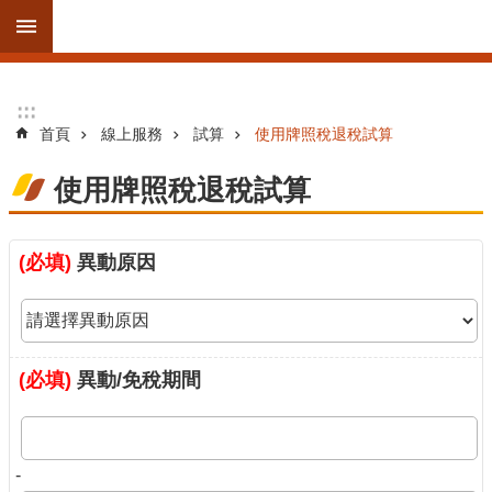
跳到主要內容區塊
進
:::
:::
階
首頁
線上服務
試算
使用牌照稅退稅試算
搜
尋
使用牌照稅退稅試算
(必填)
異動原因
訊
息
公
告
(必填)
異動/免稅期間
線
上
服
務
-