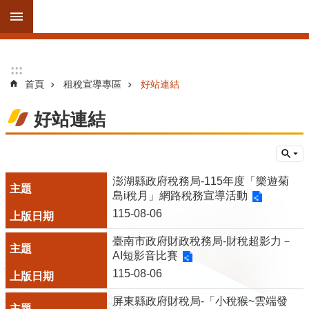
跳到主要內容區塊
進
:::
:::
階
首頁
租稅宣導專區
好站連結
搜
尋
好站連結
訊
澎湖縣政府稅務局-115年度「樂遊菊
息
島i稅月」網路稅務宣導活動
公
115-08-06
告
臺南市政府財政稅務局-財稅超影力－
線
AI短影音比賽
上
115-08-06
服
務
屏東縣政府財稅局-「小稅猴~雲端發