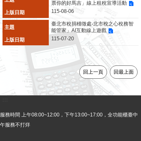
票你的好馬吉」線上租稅宣導活動
意
115-08-06
見
交
臺北市稅捐稽徵處-北市稅之心稅務智
流
能管家」AI互動線上遊戲
115-07-20
便
民
服
務
回上一頁
回最上面
租
稅
宣
:::
導
專
服務時間 上午08:00~12:00，下午13:00~17:00，全功能櫃臺中
區
午服務不打烊
分
眾