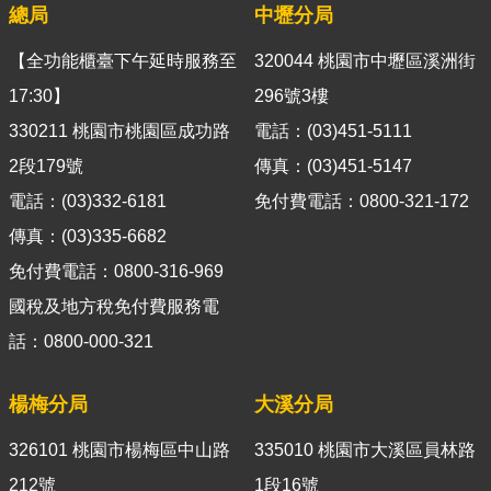
導
總局
中壢分局
覽
【全功能櫃臺下午延時服務至
320044 桃園市中壢區溪洲街
視
17:30】
296號3樓
訊
330211 桃園市桃園區成功路
電話：(03)451-5111
客
2段179號
傳真：(03)451-5147
服
電話：(03)332-6181
免付費電話：0800-321-172
房
傳真：(03)335-6682
屋
稅
免付費電話：0800-316-969
2.0
國稅及地方稅免付費服務電
話：0800-000-321
更
多
服
楊梅分局
大溪分局
務
326101 桃園市楊梅區中山路
返
335010 桃園市大溪區員林路
回
212號
1段16號