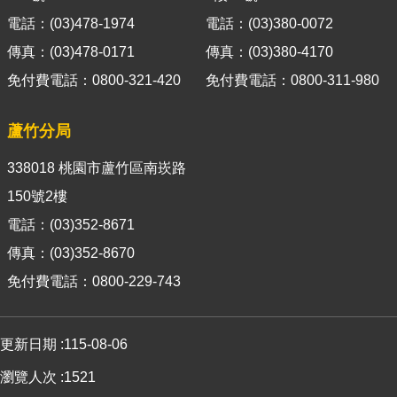
官
電話：(03)478-1974
電話：(03)380-0072
網
傳真：(03)478-0171
傳真：(03)380-4170
Indonesia
免付費電話：0800-321-420
免付費電話：0800-311-980
ประเทศไทย
蘆竹分局
Việt
Nam
338018 桃園市蘆竹區南崁路
150號2樓
English
電話：(03)352-8671
網
傳真：(03)352-8670
站
導
免付費電話：0800-229-743
覽
市
更新日期
115-08-06
政
信
瀏覽人次
1521