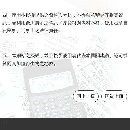
導
覽
四、使用本授權提供之資料與素材，不得惡意變更其相關資
訊，若利用後所展示之資訊與原資料與素材不符，使用者須自
視
負民事、刑事上之法律責任。
訊
客
服
五、本網站之授權，並不授予使用者代表本機關建議、認可或
房
贊同其加值衍生物之地位。
屋
稅
2.0
更
回上一頁
回最上面
多
服
務
返
:::
回