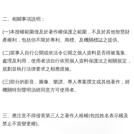
意
見
二、相關事項說明：
交
流
(一)本授權範圍僅及於著作權保護之範圍，不及於其他智慧財
產權利，包括但不限於專利、商標、及機關標誌之提供。
便
民
(二)當事人自行公開或依法令公開之個人資料是否得被蒐集、
服
處理及利用，使用者須自行依照個人資料保護法之相關規定，
務
規劃並執行法律要求之相應措施。
租
稅
(三)部分的影音、圖像、樂譜、專人專案撰文或其他著作，經
宣
機關特別聲明須經同意方可使用者。
導
專
區
三、應注意不得侵害第三人之著作人格權(包括姓名表示權及
分
禁止不當變更權)。
眾