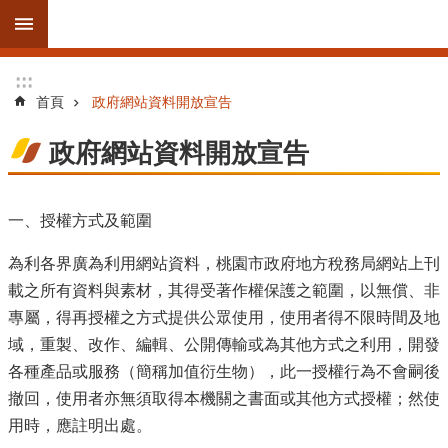
跳到主要內容區塊
進
:::
:::
階
首頁
政府網站資料開放宣告
搜
尋
政府網站資料開放宣告
一、授權方式及範圍
訊
為利各界廣為利用網站資料，桃園市政府地方稅務局網站上刊
息
載之所有資料與素材，其得受著作權保護之範圍，以無償、非
公
告
專屬，得再授權之方式提供公眾使用，使用者得不限時間及地
域，重製、改作、編輯、公開傳輸或為其他方式之利用，開發
線
各種產品或服務（簡稱加值衍生物），此一授權行為不會嗣後
上
撤回，使用者亦無須取得本機關之書面或其他方式授權；然使
服
用時，應註明出處。
務