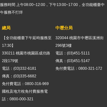
官
服務時間 上午08:00~12:00，下午13:00~17:00，全功能櫃臺中
網
午服務不打烊
Indonesia
總局
中壢分局
ประเทศไทย
Việt
【全功能櫃臺下午延時服務至
320044 桃園市中壢區溪洲街
Nam
17:30】
296號3樓
330211 桃園市桃園區成功路
English
電話：(03)451-5111
2段179號
傳真：(03)451-5147
網
電話：(03)332-6181
免付費電話：0800-321-172
站
導
傳真：(03)335-6682
覽
免付費電話：0800-316-969
市
國稅及地方稅免付費服務電
政
話：0800-000-321
信