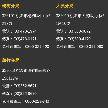
箱
楊梅分局
大溪分局
隱
326101 桃園市楊梅區中山路
335010 桃園市大溪區員林路
私
權
212號
1段16號
政
電話：(03)478-1974
電話：(03)380-0072
策
傳真：(03)478-0171
傳真：(03)380-4170
資
免付費電話：0800-321-420
免付費電話：0800-311-980
訊
安
蘆竹分局
全
政
338018 桃園市蘆竹區南崁路
策
150號2樓
政
電話：(03)352-8671
府
傳真：(03)352-8670
網
站
免付費電話：0800-229-743
資