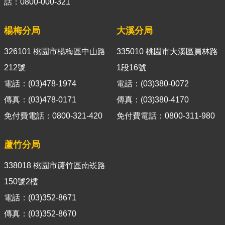
箱
話：0800-000-321
隱
楊梅分局
大溪分局
私
權
326101 桃園市楊梅區中山路
335010 桃園市大溪區員林路
政
212號
1段16號
策
電話：(03)478-1974
電話：(03)380-0072
資
傳真：(03)478-0171
傳真：(03)380-4170
訊
免付費電話：0800-321-420
免付費電話：0800-311-980
安
全
政
蘆竹分局
策
338018 桃園市蘆竹區南崁路
政
150號2樓
府
電話：(03)352-8671
網
站
傳真：(03)352-8670
資