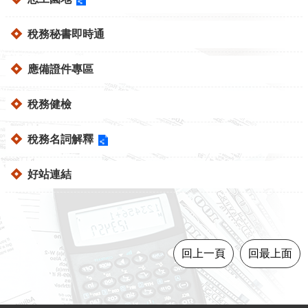
導
覽
稅務秘書即時通
視
應備證件專區
訊
客
稅務健檢
服
房
稅務名詞解釋
屋
稅
好站連結
2.0
更
多
服
回上一頁
回最上面
務
返
回