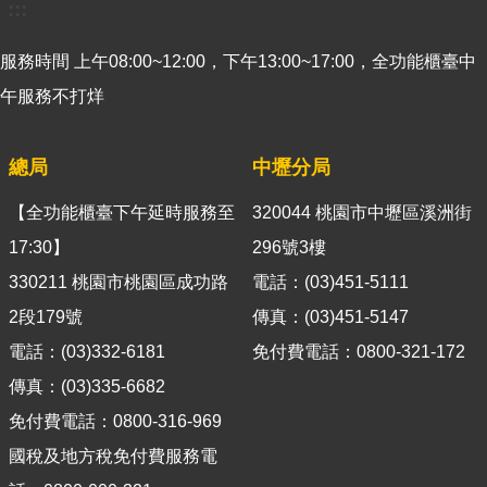
:::
官
網
服務時間 上午08:00~12:00，下午13:00~17:00，全功能櫃臺中
Indonesia
午服務不打烊
ประเทศไทย
總局
中壢分局
Việt
Nam
【全功能櫃臺下午延時服務至
320044 桃園市中壢區溪洲街
English
17:30】
296號3樓
330211 桃園市桃園區成功路
電話：(03)451-5111
網
站
2段179號
傳真：(03)451-5147
導
電話：(03)332-6181
免付費電話：0800-321-172
覽
傳真：(03)335-6682
市
免付費電話：0800-316-969
政
國稅及地方稅免付費服務電
信