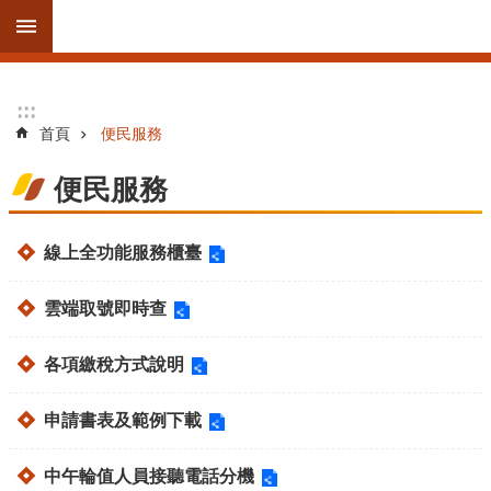
跳到主要內容區塊
進
:::
:::
階
首頁
便民服務
搜
尋
便民服務
線上全功能服務櫃臺
訊
息
雲端取號即時查
公
告
各項繳稅方式說明
線
上
申請書表及範例下載
服
務
中午輪值人員接聽電話分機