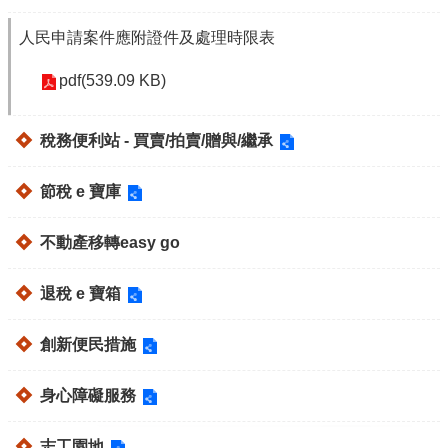
意
人民申請案件應附證件及處理時限表
見
交
pdf(539.09 KB)
流
便
稅務便利站 - 買賣/拍賣/贈與/繼承
民
服
節稅 e 寶庫
務
不動產移轉easy go
租
稅
退稅 e 寶箱
宣
導
專
創新便民措施
區
身心障礙服務
分
眾
志工園地