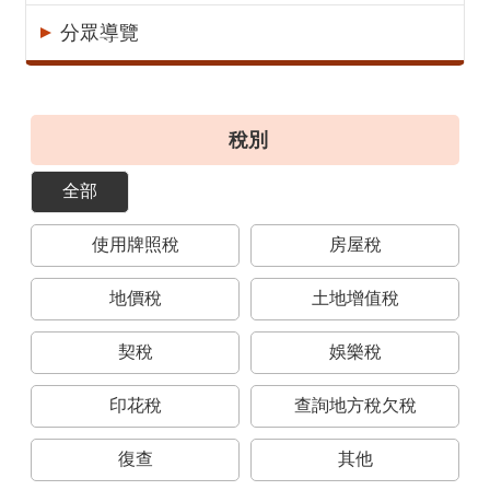
意
分眾導覽
見
交
流
稅別
便
民
全部
服
務
使用牌照稅
房屋稅
租
稅
地價稅
土地增值稅
宣
導
契稅
娛樂稅
專
區
印花稅
查詢地方稅欠稅
分
復查
其他
眾