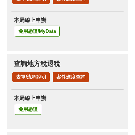
箱
隱
本局線上申辦
私
權
免用憑證/MyData
政
策
資
查詢地方稅退稅
訊
安
表單/流程說明
案件進度查詢
全
政
策
本局線上申辦
政
免用憑證
府
網
站
資