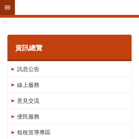
跳到主要內容區塊
:::
進
階
搜
尋
資訊總覽
訊息公告
訊
息
線上服務
公
告
意見交流
線
便民服務
上
服
租稅宣導專區
務