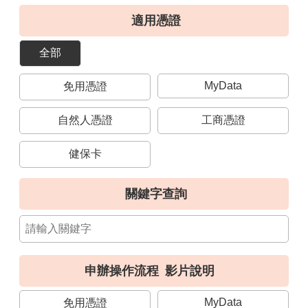
導
適用憑證
覽
全部
視
訊
MyData
免用憑證
客
服
自然人憑證
工商憑證
房
屋
健保卡
稅
2.0
關鍵字查詢
更
多
服
務
申辦操作流程
影片說明
返
回
MyData
免用憑證