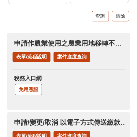
官
網
Indonesia
ประเทศไทย
申請作農業使用之農業用地移轉不課徵土地增值稅(申請土地增值稅退稅項下)
Việt
Nam
表單/流程說明
案件進度查詢
English
稅務入口網
網
站
免用憑證
導
覽
市
申請/變更/取消 以電子方式傳送繳款書及繳納證明(永久性)
政
信
表單/流程說明
案件進度查詢