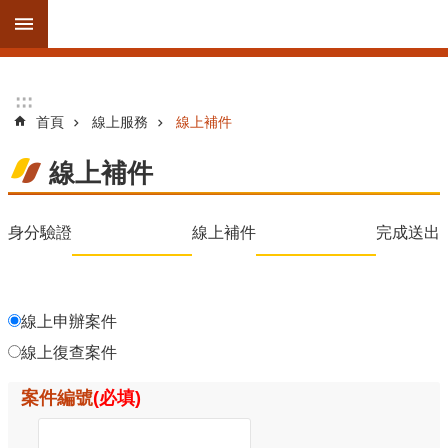
跳到主要內容區塊
進
:::
:::
階
首頁
線上服務
線上補件
搜
尋
線上補件
身分驗證
線上補件
完成送出
訊
息
公
告
線上申辦案件
線上復查案件
線
上
案件編號
(必填)
服
務