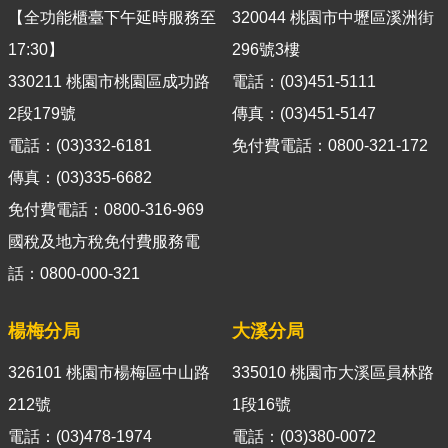
官
【全功能櫃臺下午延時服務至
320044 桃園市中壢區溪洲街
網
17:30】
296號3樓
Indonesia
330211 桃園市桃園區成功路
電話：(03)451-5111
2段179號
傳真：(03)451-5147
ประเทศไทย
電話：(03)332-6181
免付費電話：0800-321-172
Việt
傳真：(03)335-6682
Nam
免付費電話：0800-316-969
English
國稅及地方稅免付費服務電
網
話：0800-000-321
站
導
楊梅分局
大溪分局
覽
326101 桃園市楊梅區中山路
335010 桃園市大溪區員林路
市
政
212號
1段16號
信
電話：(03)478-1974
電話：(03)380-0072