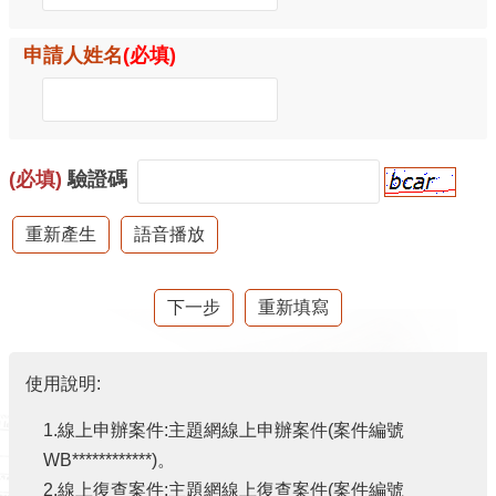
意
見
申請人姓名
(必填)
交
流
便
民
(必填)
驗證碼
服
務
租
稅
宣
導
專
使用說明:
區
1.線上申辦案件:主題網線上申辦案件(案件編號
分
WB************)。
眾
2.線上復查案件:主題網線上復查案件(案件編號