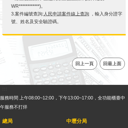
導
WR************)。
覽
3.案件編號查詢:
人民申請案件線上查詢
，輸入身分證字
號、姓名及安全驗證碼。
視
訊
客
服
房
屋
回上一頁
回最上面
稅
2.0
:::
更
多
服務時間 上午08:00~12:00，下午13:00~17:00，全功能櫃臺中
服
午服務不打烊
務
返
總局
中壢分局
回