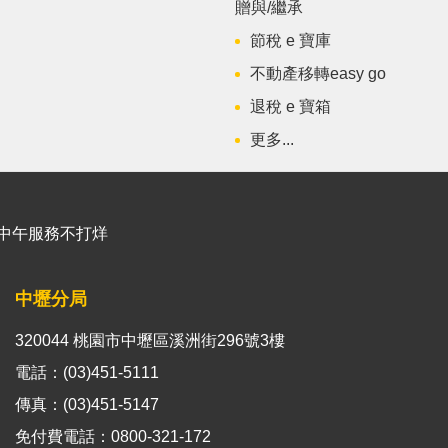
贈與/繼承
節稅 e 寶庫
不動產移轉easy go
退稅 e 寶箱
更多...
能櫃臺中午服務不打烊
中壢分局
320044 桃園市中壢區溪洲街296號3樓
電話：(03)451-5111
傳真：(03)451-5147
免付費電話：0800-321-172