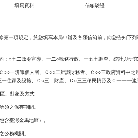
填寫資料
信箱驗證
條第一項規定，於您填寫本局申辦及各類信箱前，向您告知下列
的：○七二政令宣導、一二○稅務行政、一五七調查、統計與研
Ｃ○○一辨識個人者、Ｃ○○二辨識財務者、Ｃ○○三政府資料中之
三一住家及設施、Ｃ○三二財產、Ｃ○三三移民情形及Ｃ一一一健
地區、對象及方式：
務所須之保存期間。
（包含臺澎金馬地區）。
責之公務機關。