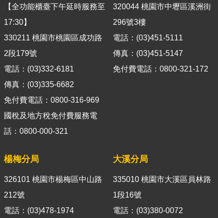
箱
【全功能櫃臺下午延時服務至
320044 桃園市中壢區溪洲街
17:30】
296號3樓
隱
私
330211 桃園市桃園區成功路
電話：(03)451-5111
權
2段179號
傳真：(03)451-5147
政
電話：(03)332-6181
免付費電話：0800-321-172
策
傳真：(03)335-6682
資
免付費電話：0800-316-969
訊
安
國稅及地方稅免付費服務電
全
話：0800-000-321
政
策
楊梅分局
大溪分局
政
326101 桃園市楊梅區中山路
335010 桃園市大溪區員林路
府
網
212號
1段16號
站
電話：(03)478-1974
電話：(03)380-0072
資