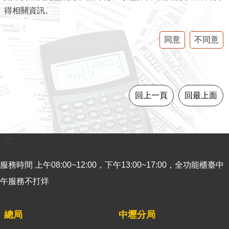
官
得相關資訊。
網
Indonesia
同意
不同意
ประเทศไทย
Việt
Nam
回上一頁
回最上面
English
網
:::
站
導
服務時間 上午08:00~12:00，下午13:00~17:00，全功能櫃臺中
覽
午服務不打烊
市
政
總局
中壢分局
信