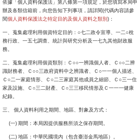
依據「個人資料保護法」第八條第一項規定，於您填寫本局申
意
辦及各類信箱前，向您告知下列事項，請詳閱(代碼內容請參
見
閱
個人資料保護法之特定目的及個人資料之類別
)：
交
流
一、蒐集處理利用個資特定目的：○七二政令宣導、一二○稅
務行政、一五七調查、統計與研究分析及一七九其他財政服
便
務。
民
服
二、蒐集處理利用個資類別：Ｃ○○一辨識個人者、Ｃ○○二辨
務
識財務者、Ｃ○○三政府資料中之辨識者、Ｃ○一一個人描述、
租
Ｃ○二一家庭情形、Ｃ○二三家庭其他成員之細節、Ｃ○三一住
稅
家及設施、Ｃ○三二財產、Ｃ○三三移民情形及Ｃ一一一健康
宣
紀錄。
導
專
三、 個人資料利用之期間、地區、對象及方式：
區
(一) 期間：本局因提供服務所須之保存期間。
分
眾
(二) 地區：中華民國境內（包含臺澎金馬地區）。