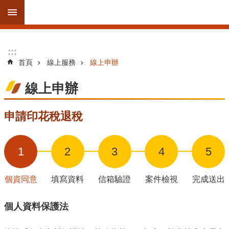
跳到主要內容區塊
進
:::
:::
階
首頁
線上服務
線上申辦
搜
尋
線上申辦
申請印花稅退稅
訊
息
公
1
2
3
4
5
告
個資同意
填寫資料
信箱驗證
案件檢視
完成送出
線
上
個人資料保護法
服
務