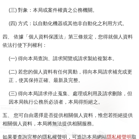
導
覽
(三) 對象：本局或案件權責之公務機關。
(四) 方式：以自動化機器或其他非自動化之利用方式。
視
訊
四、 依據「個人資料保護法」第三條規定，您得就個人資料
客
依法行使下列權利：
服
(一) 得向本局查詢、請求閱覽或請求製給複製本。
房
屋
(二) 若您的個人資料有任何異動，得向本局請求補充或更
稅
正，使其保持正確、最新及完整。
2.0
(三) 得向本局請求停止蒐集、處理或利用及請求刪除，但
更
因本局執行公務所必須者，本局得拒絕之。
多
服
五、 您可自由選擇是否提供相關個人資料，惟您若拒絕提供
務
相關個人資料，本局將無法提供相關服務。
返
回
如果要查詢完整的隱私權聲明，可造訪本局網站
隱私權聲明
取