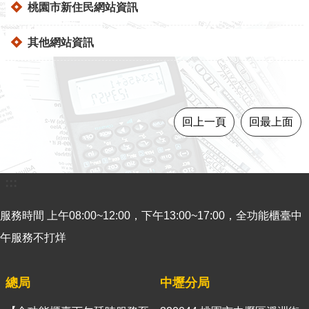
桃園市新住民網站資訊
意
見
其他網站資訊
交
流
便
民
回上一頁
回最上面
服
務
租
:::
稅
宣
服務時間 上午08:00~12:00，下午13:00~17:00，全功能櫃臺中
導
專
午服務不打烊
區
總局
分
中壢分局
眾