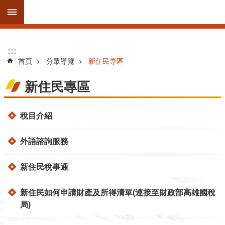
跳到主要內容區塊
進
:::
:::
階
首頁
分眾導覽
新住民專區
搜
尋
新住民專區
稅目介紹
訊
息
外語諮詢服務
公
告
新住民稅事通
線
上
新住民如何申請財產及所得清單(連接至財政部高雄國稅
服
局)
務