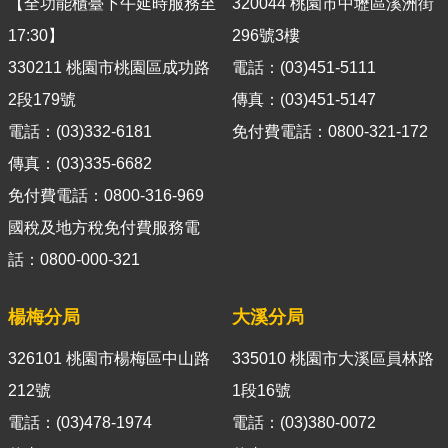
【全功能櫃臺下午延時服務至
320044 桃園市中壢區溪洲街
導
覽
17:30】
296號3樓
330211 桃園市桃園區成功路
電話：(03)451-5111
視
2段179號
傳真：(03)451-5147
訊
客
電話：(03)332-6181
免付費電話：0800-321-172
服
傳真：(03)335-6682
房
免付費電話：0800-316-969
屋
國稅及地方稅免付費服務電
稅
話：0800-000-321
2.0
更
楊梅分局
大溪分局
多
326101 桃園市楊梅區中山路
335010 桃園市大溪區員林路
服
務
212號
1段16號
返
電話：(03)478-1974
電話：(03)380-0072
回