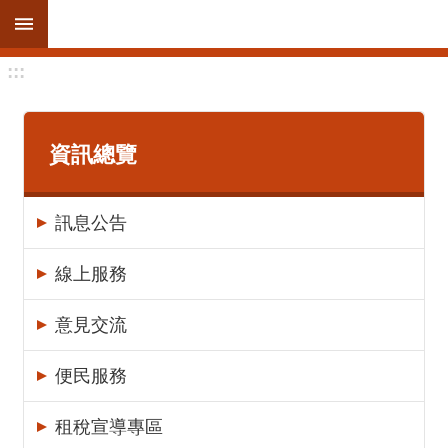
跳到主要內容區塊
:::
進
階
搜
尋
資訊總覽
訊息公告
訊
息
線上服務
公
告
意見交流
線
便民服務
上
服
租稅宣導專區
務