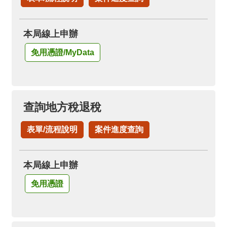
箱
隱
本局線上申辦
私
權
免用憑證/MyData
政
策
資
查詢地方稅退稅
訊
安
表單/流程說明
案件進度查詢
全
政
策
本局線上申辦
政
免用憑證
府
網
站
資