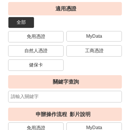
導
適用憑證
覽
全部
視
訊
MyData
免用憑證
客
服
自然人憑證
工商憑證
房
屋
健保卡
稅
2.0
關鍵字查詢
更
多
服
務
申辦操作流程
影片說明
返
回
MyData
免用憑證