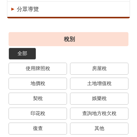
意
分眾導覽
見
交
流
稅別
便
民
全部
服
務
使用牌照稅
房屋稅
租
稅
地價稅
土地增值稅
宣
導
契稅
娛樂稅
專
區
印花稅
查詢地方稅欠稅
分
復查
其他
眾