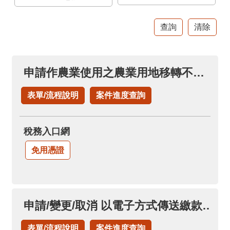
官
網
Indonesia
ประเทศไทย
申請作農業使用之農業用地移轉不課徵土地增值稅(申請土地增值稅退稅項下)
Việt
Nam
表單/流程說明
案件進度查詢
English
稅務入口網
網
站
免用憑證
導
覽
市
申請/變更/取消 以電子方式傳送繳款書及繳納證明(永久性)
政
信
表單/流程說明
案件進度查詢