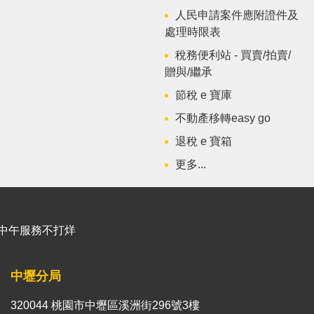
人民申請案件應附證件及
處理時限表
稅務便利站 - 買賣/拍賣/
贈與/繼承
節稅 e 寶庫
不動產移轉easy go
退稅 e 寶箱
更多...
能櫃臺中午服務不打烊
中壢分局
320044 桃園市中壢區溪洲街296號3樓