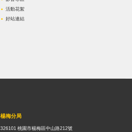
活動花絮
好站連結
楊梅分局
326101 桃園市楊梅區中山路212號