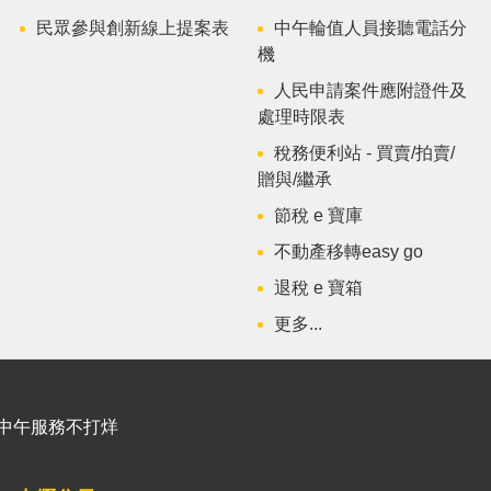
民眾參與創新線上提案表
中午輪值人員接聽電話分
機
人民申請案件應附證件及
處理時限表
稅務便利站 - 買賣/拍賣/
贈與/繼承
節稅 e 寶庫
不動產移轉easy go
退稅 e 寶箱
更多...
能櫃臺中午服務不打烊