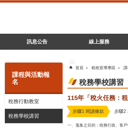
跳到主要內容區塊
訊息公告
線上服務
:::
:::
首頁
租稅宣導專區
課
課程與活動報
名
稅務學校講習
115年「稅火任務：
稅務行動教室
步驟1
閱讀條款
步驟2
稅務學校講習
一、蒐集之目的：稅務行政、客戶