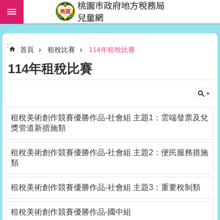
跳到主要內容區塊
:::
進
:::
階
首頁
租稅比賽
114年租稅比賽
搜
114年租稅比賽
尋
教
租稅美術創作競賽優勝作品-社會組 主題1：雲端發票及兌
獎管道新措施類
材
下
租稅美術創作競賽優勝作品-社會組 主題2：便民服務措施
載
類
活
動
租稅美術創作競賽優勝作品-社會組 主題3：重要稅制類
報
報
租稅美術創作競賽優勝作品-國中組