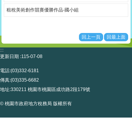
租
租稅美術創作競賽優勝作品-國小組
稅
比
賽
回上一頁
回最上面
其
他
:::
連
更新日期
115-07-08
結
電話:(03)332-6181
Youtube
傳真:(03)335-6682
回
地址:330211 桃園市桃園區成功路2段179號
首
頁
© 桃園市政府地方稅務局 版權所有
網
站
導