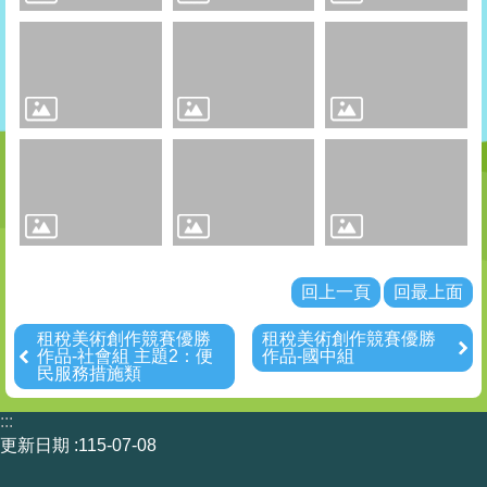
租
稅
比
賽
其
他
連
結
Youtube
回上一頁
回最上面
回
租稅美術創作競賽優勝
租稅美術創作競賽優勝
首
作品-社會組 主題2：便
作品-國中組
民服務措施類
頁
:::
網
更新日期
115-07-08
站
導