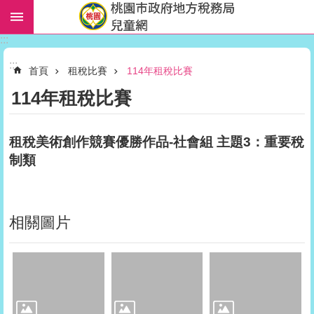
跳到主要內容區塊
:::
進
:::
階
首頁
租稅比賽
114年租稅比賽
搜
114年租稅比賽
尋
租稅美術創作競賽優勝作品-社會組 主題3：重要稅
制類
教
材
下
載
相關圖片
活
動
報
報