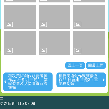
租
稅
比
賽
其
他
連
結
Youtube
回上一頁
回最上面
回
租稅美術創作競賽優勝
租稅美術創作競賽優勝
首
作品-社會組 主題1：雲
作品-社會組 主題3：重
端發票及兌獎管道新措
要稅制類
頁
施類
網
:::
站
更新日期
115-07-08
導