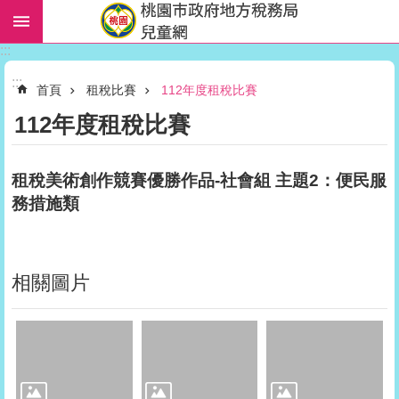
跳到主要內容區塊
:::
進
:::
階
首頁
租稅比賽
112年度租稅比賽
搜
112年度租稅比賽
尋
租稅美術創作競賽優勝作品-社會組 主題2：便民服
務措施類
教
材
下
載
相關圖片
活
動
報
報