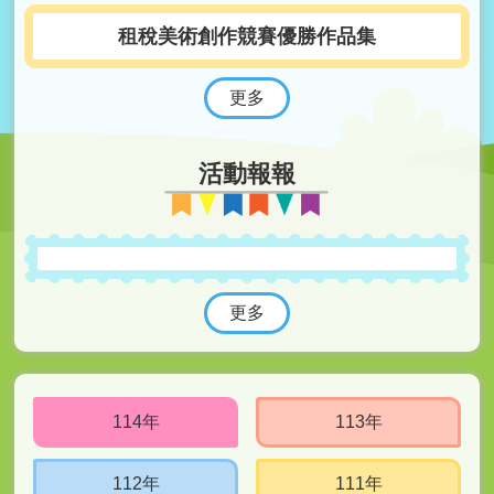
租
租稅美術創作競賽優勝作品集
稅
比
更多
賽
其
活動報報
他
連
結
Youtube
更多
回
首
頁
114年
113年
網
站
導
112年
111年