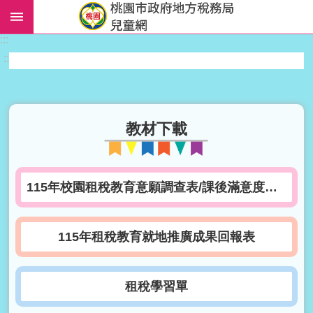
跳到主要內容區塊
:::
進
:::
階
搜
尋
教材下載
教
材
115年校園租稅教育意願調查表/課後滿意度調查表
下
載
115年租稅教育就地推廣成果回報表
活
動
報
租稅學習單
報