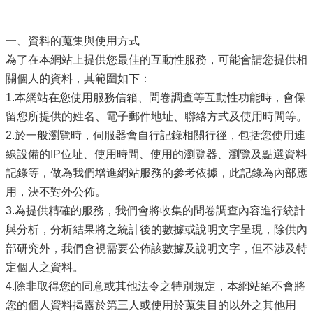
意
見
一、資料的蒐集與使用方式
交
為了在本網站上提供您最佳的互動性服務，可能會請您提供相
流
關個人的資料，其範圍如下：
便
1.本網站在您使用服務信箱、問卷調查等互動性功能時，會保
民
留您所提供的姓名、電子郵件地址、聯絡方式及使用時間等。
服
2.於一般瀏覽時，伺服器會自行記錄相關行徑，包括您使用連
務
線設備的IP位址、使用時間、使用的瀏覽器、瀏覽及點選資料
記錄等，做為我們增進網站服務的參考依據，此記錄為內部應
租
稅
用，決不對外公佈。
宣
3.為提供精確的服務，我們會將收集的問卷調查內容進行統計
導
與分析，分析結果將之統計後的數據或說明文字呈現，除供內
專
部研究外，我們會視需要公佈該數據及說明文字，但不涉及特
區
定個人之資料。
分
4.除非取得您的同意或其他法令之特別規定，本網站絕不會將
眾
您的個人資料揭露於第三人或使用於蒐集目的以外之其他用