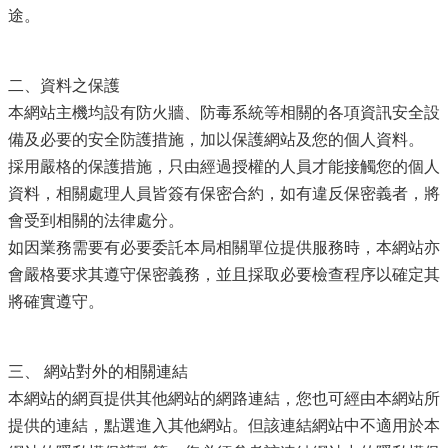
導
途。
覽
視
二、資料之保護
訊
本網站主機均設有防火牆、防毒系統等相關的各項資訊安全設
客
備及必要的安全防護措施，加以保護網站及您的個人資料。
服
採用嚴格的保護措施，只由經過授權的人員才能接觸您的個人
資料，相關處理人員皆簽有保密合約，如有違反保密義者，將
房
屋
會受到相關的法律處分。
稅
如因業務需要有必要委託本局相關單位提供服務時，本網站亦
2.0
會嚴格要求其遵守保密義務，並且採取必要檢查程序以確定其
將確實遵守。
更
多
服
三、 網站對外的相關連結
務
本網站的網頁提供其他網站的網路連結，您也可經由本網站所
返
提供的連結，點選進入其他網站。但該連結網站中不適用於本
回