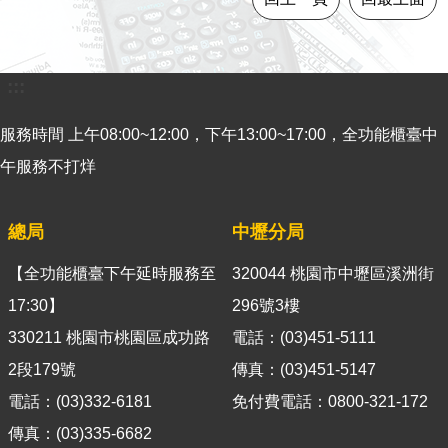
箱
隱
私
:::
權
政
服務時間 上午08:00~12:00，下午13:00~17:00，全功能櫃臺中
策
午服務不打烊
資
訊
總局
中壢分局
安
全
【全功能櫃臺下午延時服務至
320044 桃園市中壢區溪洲街
政
17:30】
策
296號3樓
330211 桃園市桃園區成功路
電話：(03)451-5111
政
2段179號
傳真：(03)451-5147
府
網
電話：(03)332-6181
免付費電話：0800-321-172
站
傳真：(03)335-6682
資