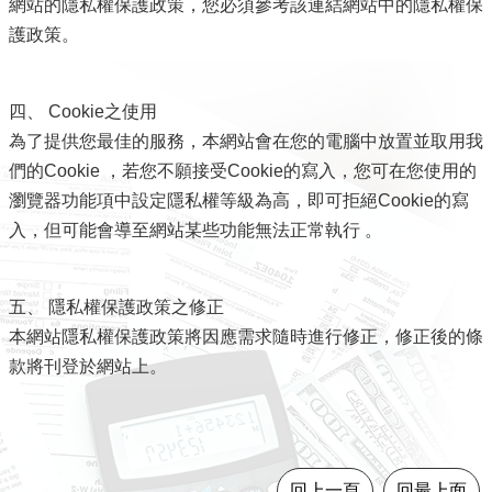
網站的隱私權保護政策，您必須參考該連結網站中的隱私權保
官
護政策。
網
Indonesia
四、 Cookie之使用
ประเทศไทย
為了提供您最佳的服務，本網站會在您的電腦中放置並取用我
們的Cookie ，若您不願接受Cookie的寫入，您可在您使用的
Việt
Nam
瀏覽器功能項中設定隱私權等級為高，即可拒絕Cookie的寫
入，但可能會導至網站某些功能無法正常執行 。
English
網
五、 隱私權保護政策之修正
站
本網站隱私權保護政策將因應需求隨時進行修正，修正後的條
導
款將刊登於網站上。
覽
市
政
信
回上一頁
回最上面