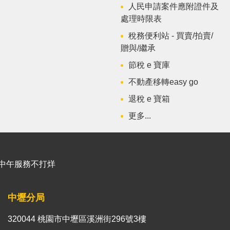
人民申請案件應附證件及
處理時限表
稅務便利站 - 買賣/拍賣/
贈與/繼承
節稅 e 寶庫
不動產移轉easy go
退稅 e 寶箱
更多...
能櫃臺中午服務不打烊
中壢分局
320044 桃園市中壢區溪洲街296號3樓