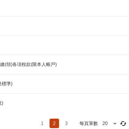
(領)各項稅款(限本人帳戶)
標準)
)
1
2
3
每頁筆數