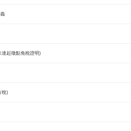
名義
未達起徵點免稅證明)
稅)