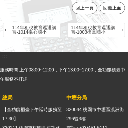
意
回上一頁
回最上面
見
交
流
114年租稅教育巡迴講
114年租稅教育巡迴講
習-1014楊心國小
習-1003復旦國小
便
民
服
:::
務
服務時間 上午08:00~12:00，下午13:00~17:00，全功能櫃臺中
租
稅
午服務不打烊
宣
導
總局
中壢分局
專
區
【全功能櫃臺下午延時服務至
320044 桃園市中壢區溪洲街
分
17:30】
296號3樓
眾
330211 桃園市桃園區成功路
電話：(03)451-5111