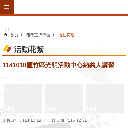
跳到主要內容區塊
進
:::
:::
階
首頁
租稅宣導專區
活動花絮
搜
尋
活動花絮
1141018蘆竹區光明活動中心納義人講習
訊
息
公
告
線
上
服
上版日期：114-10-18
下版日期：116-12-31
務