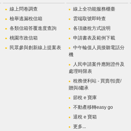
線上問卷調查
線上全功能服務櫃臺
檢舉逃漏稅信箱
雲端取號即時查
各類信箱答覆進度查詢
各項繳稅方式說明
桃園市政信箱
申請書表及範例下載
民眾參與創新線上提案表
中午輪值人員接聽電話分
機
人民申請案件應附證件及
處理時限表
稅務便利站 - 買賣/拍賣/
贈與/繼承
節稅 e 寶庫
不動產移轉easy go
退稅 e 寶箱
更多...