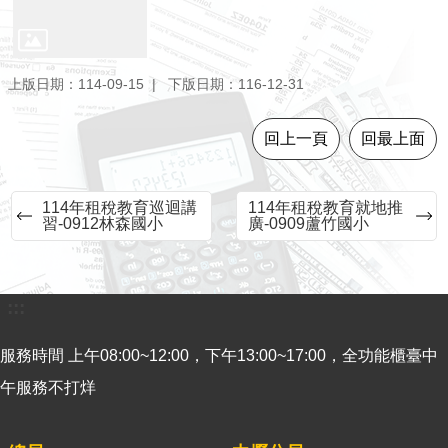
意
見
交
上版日期：114-09-15
下版日期：116-12-31
流
便
回上一頁
回最上面
民
服
務
114年租稅教育巡迴講
114年租稅教育就地推
習-0912林森國小
廣-0909蘆竹國小
租
稅
宣
:::
導
專
服務時間 上午08:00~12:00，下午13:00~17:00，全功能櫃臺中
區
午服務不打烊
分
眾