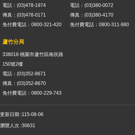
官
電話：(03)478-1974
電話：(03)380-0072
網
傳真：(03)478-0171
傳真：(03)380-4170
Indonesia
免付費電話：0800-321-420
免付費電話：0800-311-980
ประเทศไทย
蘆竹分局
Việt
338018 桃園市蘆竹區南崁路
Nam
150號2樓
English
電話：(03)352-8671
網
傳真：(03)352-8670
站
免付費電話：0800-229-743
導
覽
市
更新日期
115-08-06
政
瀏覽人次
30631
信