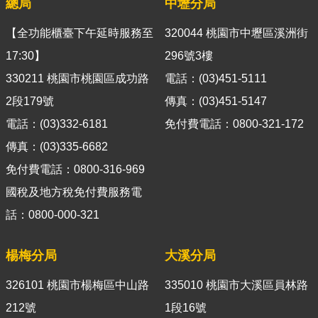
總局
中壢分局
導
覽
【全功能櫃臺下午延時服務至
320044 桃園市中壢區溪洲街
17:30】
296號3樓
視
訊
330211 桃園市桃園區成功路
電話：(03)451-5111
客
2段179號
傳真：(03)451-5147
服
電話：(03)332-6181
免付費電話：0800-321-172
房
傳真：(03)335-6682
屋
免付費電話：0800-316-969
稅
2.0
國稅及地方稅免付費服務電
話：0800-000-321
更
多
楊梅分局
大溪分局
服
務
326101 桃園市楊梅區中山路
335010 桃園市大溪區員林路
返
212號
1段16號
回