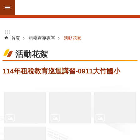
跳到主要內容區塊
進
:::
:::
階
首頁
租稅宣導專區
活動花絮
搜
尋
活動花絮
114年租稅教育巡迴講習-0911大竹國小
訊
息
公
告
線
上
服
務