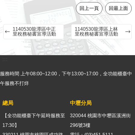
意
回上一頁
回最上面
見
交
流
1140530龍潭區中正
1140530龍潭區上林
里稅務秘書宣導活動
里稅務秘書宣導活動
便
民
服
:::
務
服務時間 上午08:00~12:00，下午13:00~17:00，全功能櫃臺中
租
稅
午服務不打烊
宣
導
總局
中壢分局
專
區
【全功能櫃臺下午延時服務至
320044 桃園市中壢區溪洲街
分
17:30】
296號3樓
眾
330211 桃園市桃園區成功路
電話：(03)451-5111