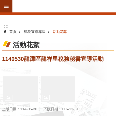
跳到主要內容區塊
進
:::
:::
階
首頁
租稅宣導專區
活動花絮
搜
尋
活動花絮
1140530龍潭區龍祥里稅務秘書宣導活動
訊
息
公
告
線
上
服
上版日期：114-05-30
下版日期：116-12-31
務