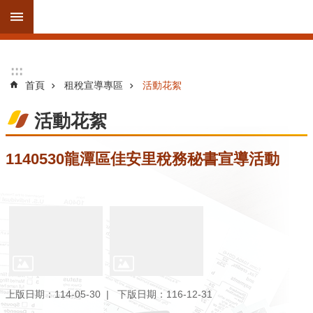
跳到主要內容區塊
進
:::
:::
階
首頁
租稅宣導專區
活動花絮
搜
尋
活動花絮
1140530龍潭區佳安里稅務秘書宣導活動
訊
息
公
告
線
上
服
上版日期：114-05-30
下版日期：116-12-31
務