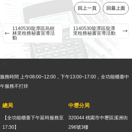
意
回上一頁
回最上面
見
交
流
1140530龍潭區烏樹
1140530龍潭區龍潭
林里稅務秘書宣導活
里稅務秘書宣導活動
動
便
民
服
務
:::
租
服務時間 上午08:00~12:00，下午13:00~17:00，全功能櫃臺中
稅
午服務不打烊
宣
導
專
總局
中壢分局
區
【全功能櫃臺下午延時服務至
320044 桃園市中壢區溪洲街
分
17:30】
296號3樓
眾