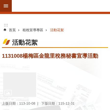
跳到主要內容區塊
進
:::
:::
階
首頁
租稅宣導專區
活動花絮
搜
尋
活動花絮
1131008楊梅區金龍里稅務秘書宣導活動
訊
息
公
告
線
上
服
上版日期：113-10-08
下版日期：115-12-31
務