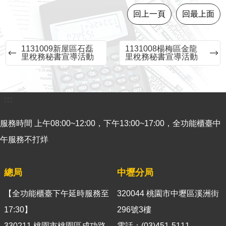
意
回上一頁
回最上面
見
交
流
1131009新屋區石磊
1131008楊梅區金龍
里稅務秘書宣導活動
里稅務秘書宣導活動
便
民
服
:::
務
服務時間 上午08:00~12:00，下午13:00~17:00，全功能櫃臺中
租
稅
午服務不打烊
宣
導
總局
中壢分局
專
區
【全功能櫃臺下午延時服務至
320044 桃園市中壢區溪洲街
分
17:30】
296號3樓
眾
330211 桃園市桃園區成功路
電話：(03)451-5111