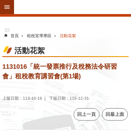
跳到主要內容區塊
進
:::
:::
階
首頁
租稅宣導專區
活動花絮
搜
尋
活動花絮
1131016「統一發票推行及稅務法令研習
訊
會」租稅教育講習會(第1場)
息
公
告
上版日期：113-10-16
下版日期：115-12-31
線
上
回上一頁
回最上面
服
務