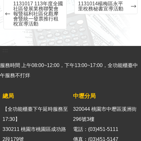
1131017 113年度全國
1131014楊梅區永平
意
社區發展業務聯繫會
里稅務秘書宣導活動
報暨福利社區化觀摩
見
會暨統一發票推行租
交
稅宣導活動
流
便
:::
民
服
務
服務時間 上午08:00~12:00，下午13:00~17:00，全功能櫃臺中
午服務不打烊
租
稅
宣
總局
中壢分局
導
專
【全功能櫃臺下午延時服務至
320044 桃園市中壢區溪洲街
區
17:30】
296號3樓
分
330211 桃園市桃園區成功路
電話：(03)451-5111
眾
2段179號
傳真：(03)451-5147