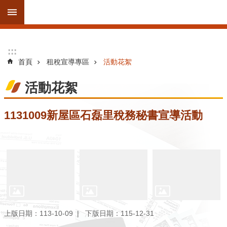
跳到主要內容區塊
進
:::
:::
階
首頁
租稅宣導專區
活動花絮
搜
尋
活動花絮
1131009新屋區石磊里稅務秘書宣導活動
訊
息
公
告
線
上
服
上版日期：113-10-09
下版日期：115-12-31
務