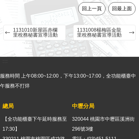
意
回上一頁
回最上面
見
交
流
1131010新屋區赤欄
1131008楊梅區金龍
里稅務秘書宣導活動
里稅務秘書宣導活動
便
民
服
:::
務
服務時間 上午08:00~12:00，下午13:00~17:00，全功能櫃臺中
租
稅
午服務不打烊
宣
導
總局
中壢分局
專
區
【全功能櫃臺下午延時服務至
320044 桃園市中壢區溪洲街
分
17:30】
296號3樓
眾
330211 桃園市桃園區成功路
電話：(03)451-5111