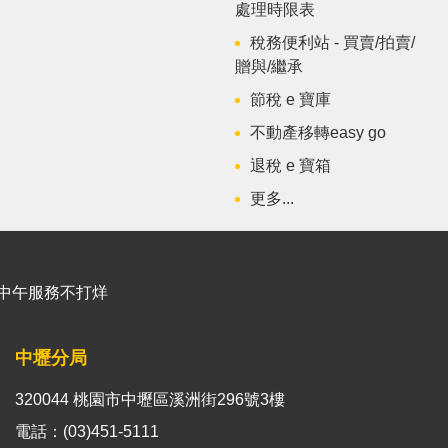
處理時限表
稅務便利站 - 買賣/拍賣/
贈與/繼承
節稅 e 寶庫
不動產移轉easy go
退稅 e 寶箱
更多...
能櫃臺中午服務不打烊
中壢分局
320044 桃園市中壢區溪洲街296號3樓
電話：(03)451-5111