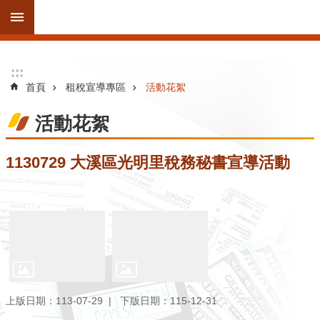
跳到主要內容區塊
進
:::
:::
階
首頁
租稅宣導專區
活動花絮
搜
尋
活動花絮
1130729 大溪區光明里稅務秘書宣導活動
訊
息
公
告
線
上
服
上版日期：113-07-29
下版日期：115-12-31
務