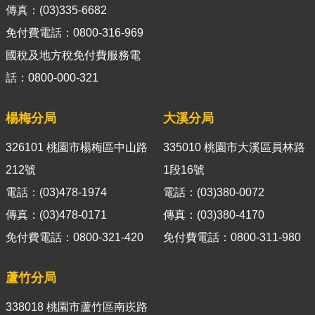
導
傳真：(03)335-6682
覽
免付費電話：0800-316-969
國稅及地方稅免付費服務電
視
訊
話：0800-000-321
客
服
楊梅分局
大溪分局
房
326101 桃園市楊梅區中山路
335010 桃園市大溪區員林路
屋
212號
1段16號
稅
2.0
電話：(03)478-1974
電話：(03)380-0072
傳真：(03)478-0171
傳真：(03)380-4170
更
免付費電話：0800-321-420
免付費電話：0800-311-980
多
服
務
蘆竹分局
返
回
338018 桃園市蘆竹區南崁路