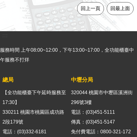
意
回上一頁
回最上面
見
交
流
:::
便
民
服務時間 上午08:00~12:00，下午13:00~17:00，全功能櫃臺中
服
午服務不打烊
務
租
總局
中壢分局
稅
宣
【全功能櫃臺下午延時服務至
320044 桃園市中壢區溪洲街
導
17:30】
296號3樓
專
330211 桃園市桃園區成功路
電話：(03)451-5111
區
2段179號
傳真：(03)451-5147
分
電話：(03)332-6181
免付費電話：0800-321-172
眾