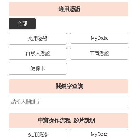
導
適用憑證
覽
全部
視
訊
MyData
免用憑證
客
服
自然人憑證
工商憑證
房
屋
健保卡
稅
2.0
關鍵字查詢
更
多
服
務
申辦操作流程
影片說明
返
回
MyData
免用憑證