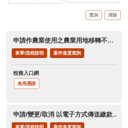
官
網
Indonesia
ประเทศไทย
申請作農業使用之農業用地移轉不課徵土地增值稅(申請土地增值稅退稅項下)
Việt
Nam
表單/流程說明
案件進度查詢
English
稅務入口網
網
站
免用憑證
導
覽
市
申請/變更/取消 以電子方式傳送繳款書及繳納證明(永久性)
政
信
表單/流程說明
案件進度查詢