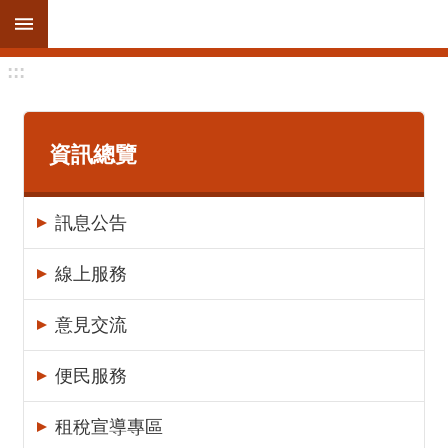
跳到主要內容區塊
:::
進
階
搜
尋
資訊總覽
訊息公告
訊
息
線上服務
公
告
意見交流
線
便民服務
上
服
租稅宣導專區
務