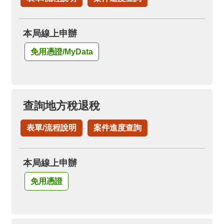
箱
隱
本局線上申辦
私
權
免用憑證/MyData
政
策
資
查詢地方稅退稅
訊
安
表單/流程說明
案件進度查詢
全
政
策
本局線上申辦
政
免用憑證
府
網
站
資