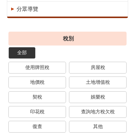
意
分眾導覽
見
交
流
稅別
便
民
全部
服
務
使用牌照稅
房屋稅
租
稅
地價稅
土地增值稅
宣
導
契稅
娛樂稅
專
區
印花稅
查詢地方稅欠稅
分
復查
其他
眾