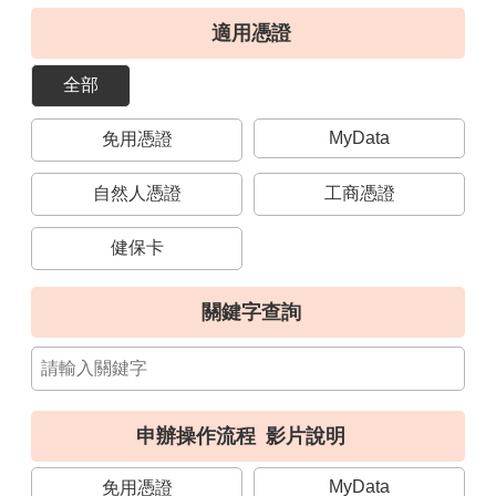
導
適用憑證
覽
全部
視
訊
MyData
免用憑證
客
服
自然人憑證
工商憑證
房
屋
健保卡
稅
2.0
關鍵字查詢
更
多
服
務
申辦操作流程
影片說明
返
回
MyData
免用憑證