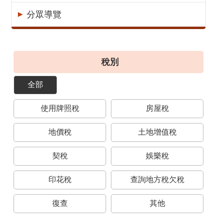
意
分眾導覽
見
交
流
稅別
便
民
全部
服
務
使用牌照稅
房屋稅
租
稅
地價稅
土地增值稅
宣
導
契稅
娛樂稅
專
區
印花稅
查詢地方稅欠稅
分
復查
其他
眾