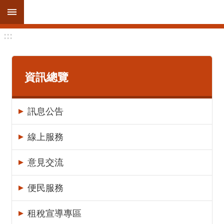
跳到主要內容區塊
:::
進
階
搜
尋
資訊總覽
訊息公告
訊
息
線上服務
公
告
意見交流
線
便民服務
上
服
租稅宣導專區
務