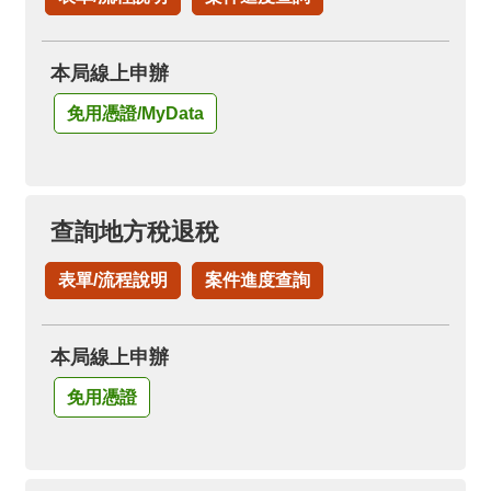
箱
隱
本局線上申辦
私
權
免用憑證/MyData
政
策
資
查詢地方稅退稅
訊
安
表單/流程說明
案件進度查詢
全
政
策
本局線上申辦
政
免用憑證
府
網
站
資