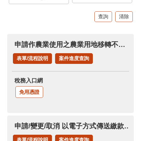
官
網
Indonesia
ประเทศไทย
申請作農業使用之農業用地移轉不課徵土地增值稅(申請土地增值稅退稅項下)
Việt
Nam
表單/流程說明
案件進度查詢
English
稅務入口網
網
站
免用憑證
導
覽
市
申請/變更/取消 以電子方式傳送繳款書及繳納證明(永久性)
政
信
表單/流程說明
案件進度查詢