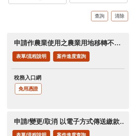
官
網
Indonesia
ประเทศไทย
申請作農業使用之農業用地移轉不課徵土地增值稅(申請土地增值稅退稅項下)
Việt
Nam
表單/流程說明
案件進度查詢
English
稅務入口網
網
站
免用憑證
導
覽
市
申請/變更/取消 以電子方式傳送繳款書及繳納證明(永久性)
政
信
表單/流程說明
案件進度查詢