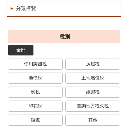
意
分眾導覽
見
交
流
稅別
便
民
全部
服
務
使用牌照稅
房屋稅
租
稅
地價稅
土地增值稅
宣
導
契稅
娛樂稅
專
區
印花稅
查詢地方稅欠稅
分
復查
其他
眾