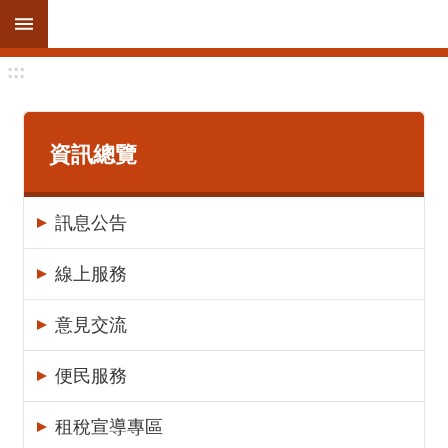
跳到主要內容區塊
:::
進
階
搜
尋
資訊總覽
訊息公告
訊
息
線上服務
公
告
意見交流
線
便民服務
上
服
租稅宣導專區
務