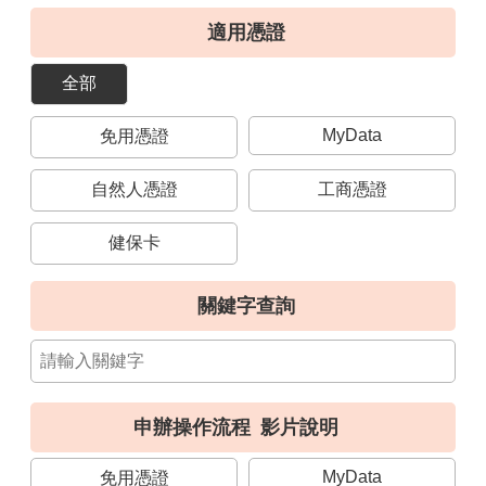
導
適用憑證
覽
全部
視
訊
MyData
免用憑證
客
服
自然人憑證
工商憑證
房
屋
健保卡
稅
2.0
關鍵字查詢
更
多
服
務
申辦操作流程
影片說明
返
回
MyData
免用憑證