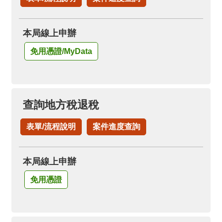
箱
隱
本局線上申辦
私
權
免用憑證/MyData
政
策
資
查詢地方稅退稅
訊
安
表單/流程說明
案件進度查詢
全
政
策
本局線上申辦
政
免用憑證
府
網
站
資