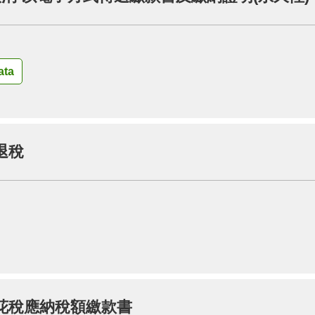
ta
退稅
花稅應納稅額繳款書