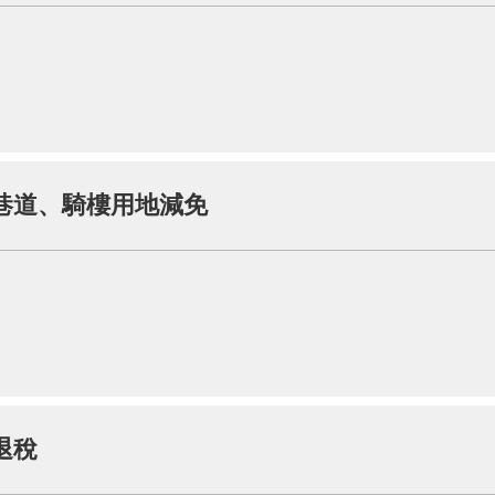
巷道、騎樓用地減免
退稅