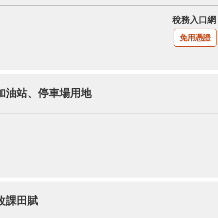
稅務入口網
免用憑證
加油站、停車場用地
改課田賦