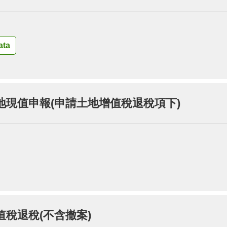
ta
地現值申報(申請土地增值稅退稅項下)
稅退稅(不含撤案)