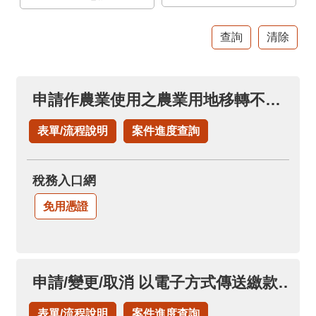
官
網
Indonesia
ประเทศไทย
申請作農業使用之農業用地移轉不課徵土地增值稅(申請土地增值稅退稅項下)
Việt
Nam
表單/流程說明
案件進度查詢
English
稅務入口網
網
站
免用憑證
導
覽
市
申請/變更/取消 以電子方式傳送繳款書及繳納證明(永久性)
政
信
表單/流程說明
案件進度查詢