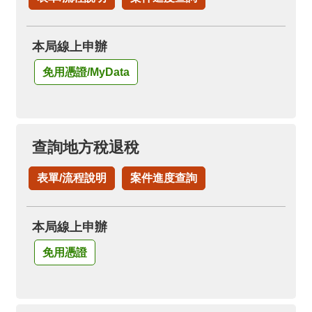
箱
隱
本局線上申辦
私
權
免用憑證/MyData
政
策
資
查詢地方稅退稅
訊
安
表單/流程說明
案件進度查詢
全
政
策
本局線上申辦
政
免用憑證
府
網
站
資