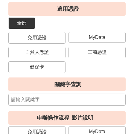
導
適用憑證
覽
全部
視
訊
MyData
免用憑證
客
服
自然人憑證
工商憑證
房
屋
健保卡
稅
2.0
關鍵字查詢
更
多
服
務
申辦操作流程
影片說明
返
回
MyData
免用憑證