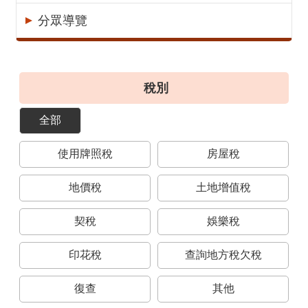
意
分眾導覽
見
交
流
稅別
便
民
全部
服
務
使用牌照稅
房屋稅
租
稅
地價稅
土地增值稅
宣
導
契稅
娛樂稅
專
區
印花稅
查詢地方稅欠稅
分
復查
其他
眾