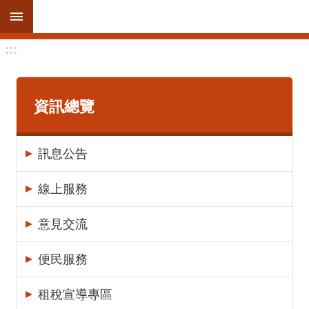
跳到主要內容區塊
:::
進
階
搜
尋
資訊總覽
訊息公告
訊
息
線上服務
公
告
意見交流
線
便民服務
上
服
租稅宣導專區
務