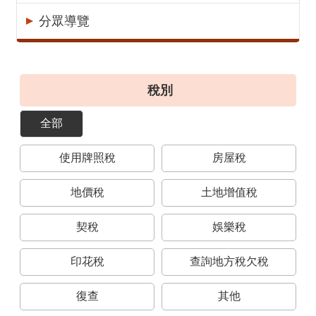
意
分眾導覽
見
交
流
稅別
便
民
全部
服
務
使用牌照稅
房屋稅
租
稅
地價稅
土地增值稅
宣
導
契稅
娛樂稅
專
區
印花稅
查詢地方稅欠稅
分
復查
其他
眾