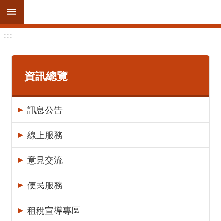
跳到主要內容區塊
:::
進
階
搜
尋
資訊總覽
訊息公告
訊
息
線上服務
公
告
意見交流
線
便民服務
上
服
租稅宣導專區
務