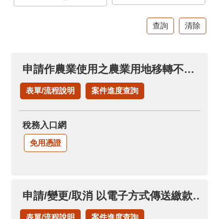
官
網
Indonesia
ประเทศไทย
申請作農業使用之農業用地移轉不課徵土地增值稅(申請土地增值稅退稅項下)
Việt
Nam
表單/流程說明
案件進度查詢
English
稅務入口網
網
站
免用憑證
導
覽
市
申請/變更/取消 以電子方式傳送繳款書及繳納證明(永久性)
政
信
表單/流程說明
案件進度查詢