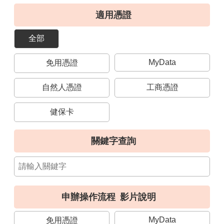
導
適用憑證
覽
全部
視
訊
MyData
免用憑證
客
服
自然人憑證
工商憑證
房
屋
健保卡
稅
2.0
關鍵字查詢
更
多
服
務
申辦操作流程
影片說明
返
回
MyData
免用憑證