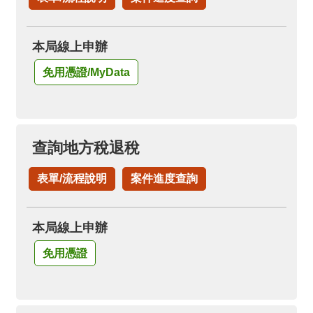
箱
隱
本局線上申辦
私
權
免用憑證/MyData
政
策
資
查詢地方稅退稅
訊
安
表單/流程說明
案件進度查詢
全
政
策
本局線上申辦
政
免用憑證
府
網
站
資