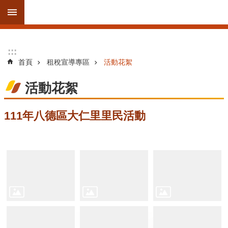
跳到主要內容區塊
進
:::
:::
階
首頁
租稅宣導專區
活動花絮
搜
尋
活動花絮
111年八德區大仁里里民活動
訊
息
公
告
線
上
服
務