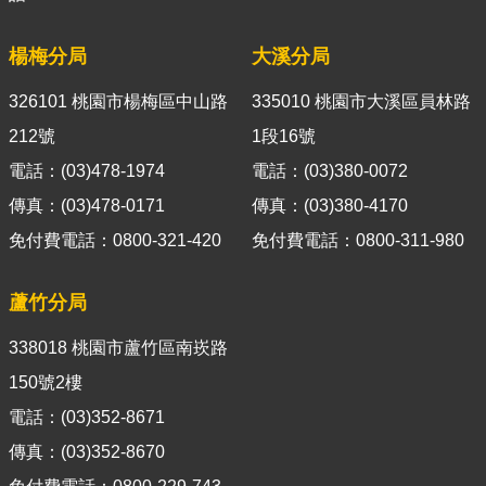
官
網
楊梅分局
大溪分局
Indonesia
326101 桃園市楊梅區中山路
335010 桃園市大溪區員林路
ประเทศไทย
212號
1段16號
電話：(03)478-1974
電話：(03)380-0072
Việt
Nam
傳真：(03)478-0171
傳真：(03)380-4170
免付費電話：0800-321-420
免付費電話：0800-311-980
English
網
蘆竹分局
站
導
338018 桃園市蘆竹區南崁路
覽
150號2樓
市
電話：(03)352-8671
政
傳真：(03)352-8670
信