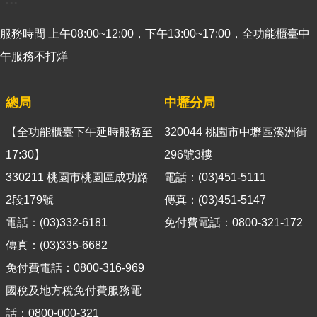
導
覽
服務時間 上午08:00~12:00，下午13:00~17:00，全功能櫃臺中
午服務不打烊
視
訊
客
總局
中壢分局
服
【全功能櫃臺下午延時服務至
320044 桃園市中壢區溪洲街
房
17:30】
296號3樓
屋
稅
330211 桃園市桃園區成功路
電話：(03)451-5111
2.0
2段179號
傳真：(03)451-5147
電話：(03)332-6181
免付費電話：0800-321-172
更
多
傳真：(03)335-6682
服
免付費電話：0800-316-969
務
國稅及地方稅免付費服務電
返
回
話：0800-000-321