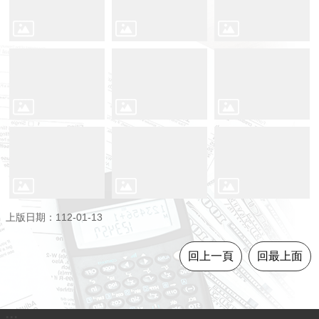
意
見
交
流
便
民
服
務
租
稅
宣
上版日期：112-01-13
導
專
回上一頁
回最上面
區
分
眾
:::