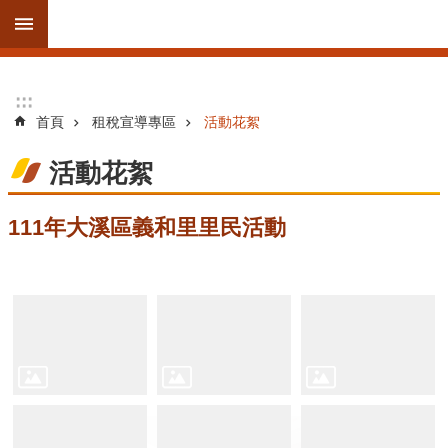
跳到主要內容區塊
進
:::
:::
階
首頁
租稅宣導專區
活動花絮
搜
尋
活動花絮
111年大溪區義和里里民活動
訊
息
公
告
線
上
服
務