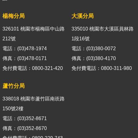
官
網
楊梅分局
大溪分局
Indonesia
326101 桃園市楊梅區中山路
335010 桃園市大溪區員林路
ประเทศไทย
212號
1段16號
電話：(03)478-1974
電話：(03)380-0072
Việt
Nam
傳真：(03)478-0171
傳真：(03)380-4170
免付費電話：0800-321-420
免付費電話：0800-311-980
English
網
蘆竹分局
站
導
338018 桃園市蘆竹區南崁路
覽
150號2樓
市
電話：(03)352-8671
政
傳真：(03)352-8670
信