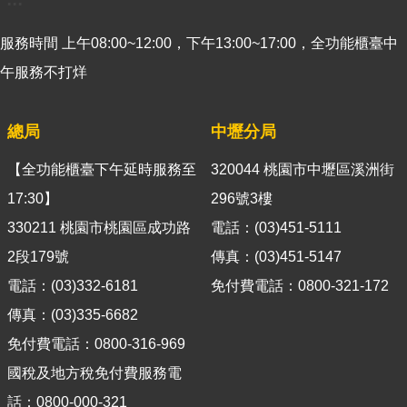
導
覽
服務時間 上午08:00~12:00，下午13:00~17:00，全功能櫃臺中
午服務不打烊
視
訊
客
總局
中壢分局
服
【全功能櫃臺下午延時服務至
320044 桃園市中壢區溪洲街
房
17:30】
296號3樓
屋
稅
330211 桃園市桃園區成功路
電話：(03)451-5111
2.0
2段179號
傳真：(03)451-5147
電話：(03)332-6181
免付費電話：0800-321-172
更
多
傳真：(03)335-6682
服
免付費電話：0800-316-969
務
國稅及地方稅免付費服務電
返
回
話：0800-000-321