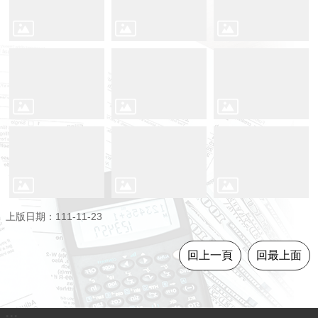
意
見
交
流
便
民
服
務
租
稅
宣
上版日期：111-11-23
導
專
回上一頁
回最上面
區
分
眾
:::