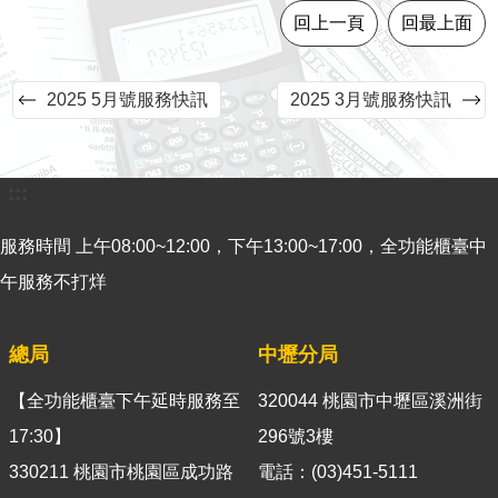
回上一頁
回最上面
意
見
交
2025 5月號服務快訊
2025 3月號服務快訊
流
便
民
:::
服
務
服務時間 上午08:00~12:00，下午13:00~17:00，全功能櫃臺中
租
午服務不打烊
稅
宣
總局
中壢分局
導
專
【全功能櫃臺下午延時服務至
320044 桃園市中壢區溪洲街
區
17:30】
296號3樓
分
330211 桃園市桃園區成功路
電話：(03)451-5111
眾