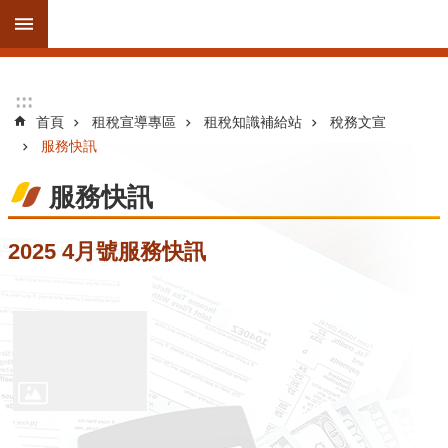
跳到主要內容區塊
進
:::
:::
階
首頁
租稅宣導專區
租稅知識補給站
稅務文宣
搜
服務快訊
尋
服務快訊
訊
2025 4月號服務快訊
息
公
告
線
上
服
務