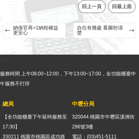
回上一頁
回最上面
意
見
交
納保官再+1納稅權益
自住有幾處 看圖秒清
流
更安心
楚
便
民
服
:::
務
服務時間 上午08:00~12:00，下午13:00~17:00，全功能櫃臺中
租
午服務不打烊
稅
宣
導
總局
中壢分局
專
區
【全功能櫃臺下午延時服務至
320044 桃園市中壢區溪洲街
分
17:30】
296號3樓
眾
330211 桃園市桃園區成功路
電話：(03)451-5111