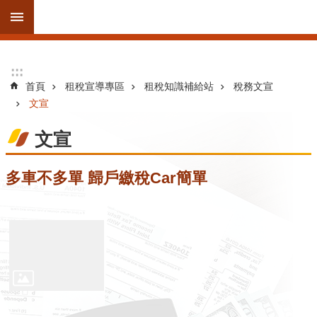
跳到主要內容區塊
進
:::
:::
階
首頁
租稅宣導專區
租稅知識補給站
稅務文宣
搜
文宣
尋
文宣
訊
多車不多單 歸戶繳稅Car簡單
息
公
告
線
上
服
務