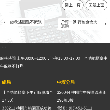
回上一頁
回最上面
意
見
交
繳稅遇困難不慌張
戶籍一動 荷包也會大
流
震動
便
民
服
:::
務
服務時間 上午08:00~12:00，下午13:00~17:00，全功能櫃臺中
租
午服務不打烊
稅
宣
導
總局
中壢分局
專
區
【全功能櫃臺下午延時服務至
320044 桃園市中壢區溪洲街
分
17:30】
296號3樓
眾
330211 桃園市桃園區成功路
電話：(03)451-5111