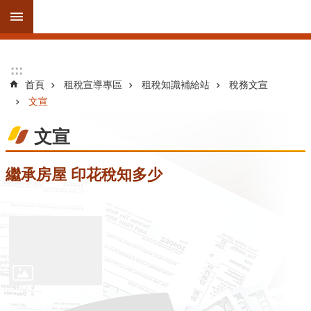
跳到主要內容區塊
進
:::
:::
階
首頁
租稅宣導專區
租稅知識補給站
稅務文宣
搜
文宣
尋
文宣
訊
繼承房屋 印花稅知多少
息
公
告
線
上
服
務