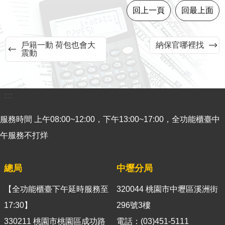
回上一頁
回最上面
意
見
交
戶籍一動 荷包也會大
納保官哪裡找
流
震動
便
民
服
:::
務
服務時間 上午08:00~12:00，下午13:00~17:00，全功能櫃臺中
租
午服務不打烊
稅
宣
導
總局
中壢分局
專
區
【全功能櫃臺下午延時服務至
320044 桃園市中壢區溪洲街
分
17:30】
296號3樓
眾
330211 桃園市桃園區成功路
電話：(03)451-5111