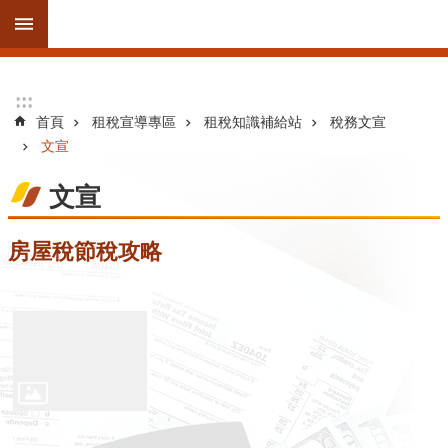
跳到主要內容區塊
進
:::
:::
階
首頁
租稅宣導專區
租稅知識補給站
稅務文宣
搜
文宣
尋
文宣
訊
房屋稅節稅攻略
息
公
告
線
上
服
務