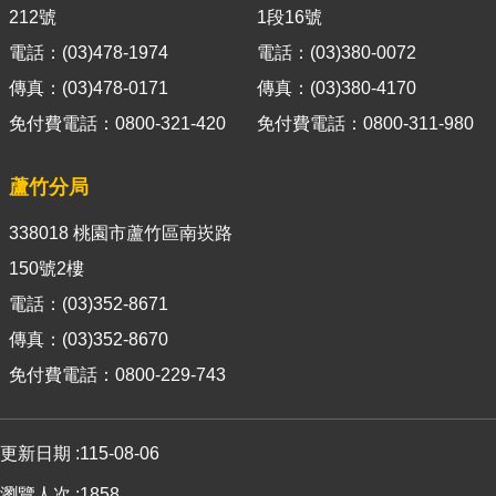
箱
212號
1段16號
電話：(03)478-1974
電話：(03)380-0072
隱
私
傳真：(03)478-0171
傳真：(03)380-4170
權
免付費電話：0800-321-420
免付費電話：0800-311-980
政
策
蘆竹分局
資
訊
338018 桃園市蘆竹區南崁路
安
150號2樓
全
電話：(03)352-8671
政
策
傳真：(03)352-8670
免付費電話：0800-229-743
政
府
網
更新日期
115-08-06
站
資
瀏覽人次
1858