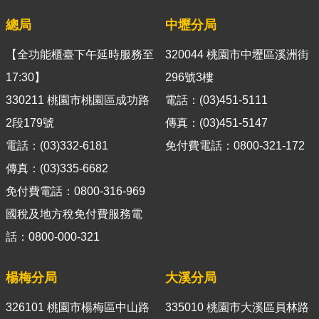
官
總局
中壢分局
網
Indonesia
【全功能櫃臺下午延時服務至
320044 桃園市中壢區溪洲街
17:30】
296號3樓
ประเทศไทย
330211 桃園市桃園區成功路
電話：(03)451-5111
Việt
2段179號
傳真：(03)451-5147
Nam
電話：(03)332-6181
免付費電話：0800-321-172
English
傳真：(03)335-6682
網
免付費電話：0800-316-969
站
國稅及地方稅免付費服務電
導
話：0800-000-321
覽
市
楊梅分局
大溪分局
政
信
326101 桃園市楊梅區中山路
335010 桃園市大溪區員林路