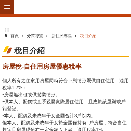
跳到主要內容區塊
進
:::
:::
階
首頁
分眾導覽
新住民專區
稅目介紹
搜
尋
稅目介紹
房屋稅-自住用房屋優惠稅率
訊
息
個人所有之住家用房屋同時符合下列情形屬供自住使用，適用
公
稅率1.2%：
告
•房屋無出租或供營業情形。
•供本人、配偶或直系親屬實際居住使用，且應於該屋辦竣戶
線
籍登記。
上
•本人、配偶及未成年子女全國合計3戶以內。
服
但本人、配偶及未成年子女於全國僅持有1戶房屋，符合自住
務
規定且房屋現值在一定金額以下者，適用稅率1%。