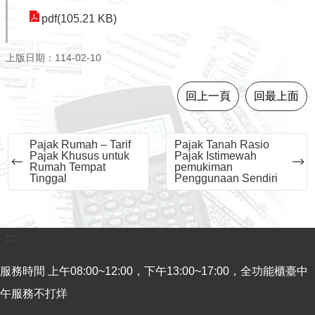
導
pdf(105.21 KB)
覽
視
上版日期：114-02-10
訊
客
回上一頁
回最上面
服
房
Pajak Rumah – Tarif
Pajak Tanah Rasio
屋
Pajak Khusus untuk
Pajak Istimewah
Rumah Tempat
pemukiman
稅
Tinggal
Penggunaan Sendiri
2.0
更
:::
多
服
服務時間 上午08:00~12:00，下午13:00~17:00，全功能櫃臺中
務
返
午服務不打烊
回