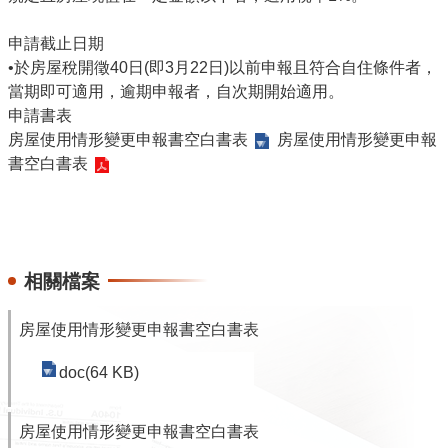
意
申請截止日期
見
•於房屋稅開徵40日(即3月22日)以前申報且符合自住條件者，
交
當期即可適用，逾期申報者，自次期開始適用。
流
申請書表
便
房屋使用情形變更申報書空白書表
房屋使用情形變更申報
民
書空白書表
服
務
租
稅
相關檔案
宣
導
房屋使用情形變更申報書空白書表
專
區
doc(64 KB)
分
房屋使用情形變更申報書空白書表
眾