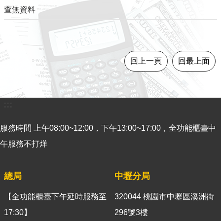
查無資料
意
見
交
流
回上一頁
回最上面
便
民
服
務
:::
租
服務時間 上午08:00~12:00，下午13:00~17:00，全功能櫃臺中
稅
午服務不打烊
宣
導
專
總局
中壢分局
區
【全功能櫃臺下午延時服務至
320044 桃園市中壢區溪洲街
分
17:30】
296號3樓
眾