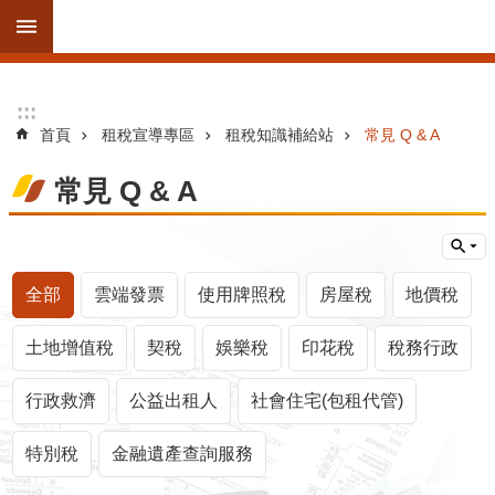
跳到主要內容區塊
進
:::
:::
階
首頁
租稅宣導專區
租稅知識補給站
常見 Q & A
搜
尋
常見 Q & A
訊
全部
雲端發票
使用牌照稅
房屋稅
地價稅
息
公
土地增值稅
契稅
娛樂稅
印花稅
稅務行政
告
線
行政救濟
公益出租人
社會住宅(包租代管)
上
服
特別稅
金融遺產查詢服務
務