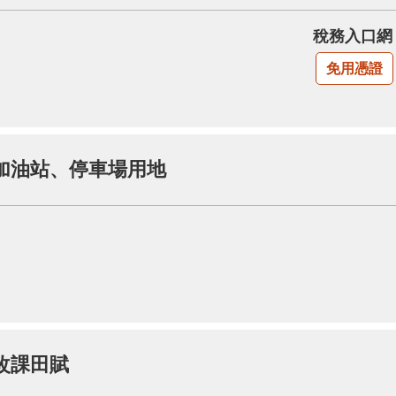
稅務入口網
免用憑證
加油站、停車場用地
改課田賦