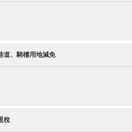
巷道、騎樓用地減免
退稅