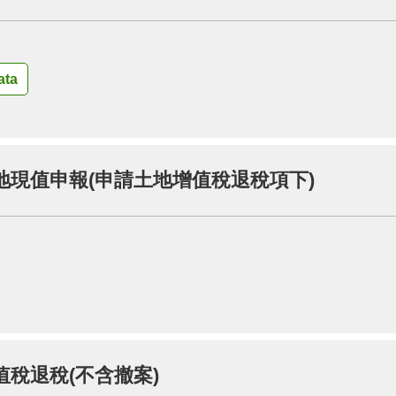
ta
地現值申報(申請土地增值稅退稅項下)
稅退稅(不含撤案)