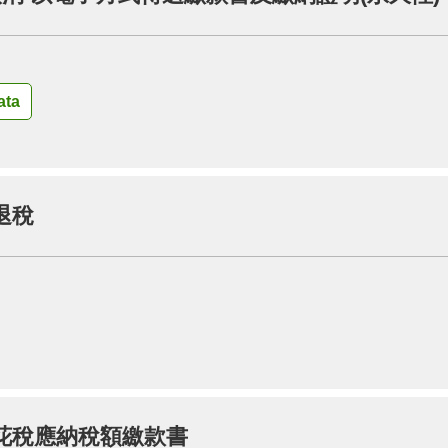
ta
退稅
花稅應納稅額繳款書