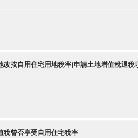
地改按自用住宅用地稅率(申請土地增值稅退稅項
值稅曾否享受自用住宅稅率