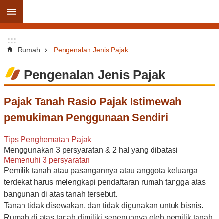
Lompat ke bagian konten utama
Pencarian
:::
lanjutan
Rumah
Pengenalan Jenis Pajak
Pengenalan Jenis Pajak
Pengenalan
Pajak Tanah Rasio Pajak Istimewah
Jenis
pemukiman Penggunaan Sendiri
Pajak
tautan
Tips Penghematan Pajak
Menggunakan 3 persyaratan & 2 hal yang dibatasi
eksternal
Memenuhi 3 persyaratan
Pemilik tanah atau pasangannya atau anggota keluarga
Informasi
terdekat harus melengkapi pendaftaran rumah tangga atas
Situs
bangunan di atas tanah tersebut.
Web
Tanah tidak disewakan, dan tidak digunakan untuk bisnis.
Penduduk
Rumah di atas tanah dimiliki sepenuhnya oleh pemilik tanah
Baru