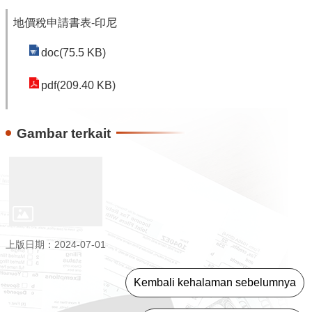
Daerah
地價稅申請書表-印尼
Pemerintah
Kota
doc(75.5 KB)
Taoyuan
pdf(209.40 KB)
Gambar terkait
上版日期：2024-07-01
Kembali kehalaman sebelumnya