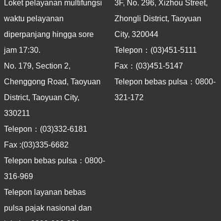
Loket pelayanan multifungsi
3F, No. 296, Xizhou Street,
waktu pelayanan
Zhongli District, Taoyuan
diperpanjang hingga sore
City, 320044
jam 17:30.
Telepon：(03)451-5111
No. 179, Section 2,
Fax：(03)451-5147
Chenggong Road, Taoyuan
Telepon bebas pulsa：0800-
District, Taoyuan City,
321-172
330211
Telepon：(03)332-6181
Fax :(03)335-6682
Telepon bebas pulsa：0800-
316-969
Telepon layanan bebas
pulsa pajak nasional dan