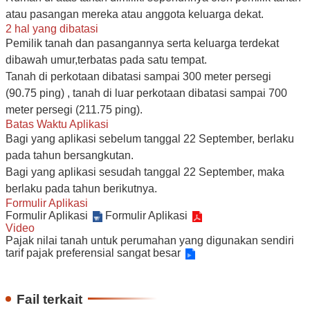
atau pasangan mereka atau anggota keluarga dekat.
Kota
2 hal yang dibatasi
Taoyuan
Pemilik tanah dan pasangannya serta keluarga terdekat
dibawah umur,terbatas pada satu tempat.
Informasi
Tanah di perkotaan dibatasi sampai 300 meter persegi
situs
(90.75 ping) , tanah di luar perkotaan dibatasi sampai 700
web
meter persegi (211.75 ping).
lainnya
Batas Waktu Aplikasi
Bagi yang aplikasi sebelum tanggal 22 September, berlaku
Kembali
pada tahun bersangkutan.
ke
Bagi yang aplikasi sesudah tanggal 22 September, maka
halaman
berlaku pada tahun berikutnya.
utama
Formulir Aplikasi
Formulir Aplikasi
Formulir Aplikasi
Mengunjungi
Video
Pajak nilai tanah untuk perumahan yang digunakan sendiri
situs
tarif pajak preferensial sangat besar
web
Biro
Fail terkait
Perpajakan