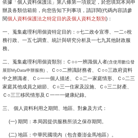
依據「個人資料保護法」第八條第一項規定，於您填寫本局申
意
辦及各類信箱前，向您告知下列事項，請詳閱(代碼內容請參
見
閱
個人資料保護法之特定目的及個人資料之類別
)：
交
流
一、蒐集處理利用個資特定目的：○七二政令宣導、一二○稅
務行政、一五七調查、統計與研究分析及一七九其他財政服
便
務。
民
服
二、蒐集處理利用個資類別：Ｃ○○一辨識個人者
(含使用數位發
務
、Ｃ○○二辨識財務者、Ｃ○○三政府資料
展部MyData申辦服務)
租
中之辨識者、Ｃ○一一個人描述、Ｃ○二一家庭情形、Ｃ○二三
稅
家庭其他成員之細節、Ｃ○三一住家及設施、Ｃ○三二財產、
宣
Ｃ○三三移民情形及Ｃ一一一健康紀錄。
導
專
三、 個人資料利用之期間、地區、對象及方式：
區
(一) 期間：本局因提供服務所須之保存期間。
分
眾
(二) 地區：中華民國境內（包含臺澎金馬地區）。