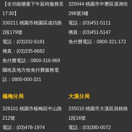
箱
【全功能櫃臺下午延時服務至
320044 桃園市中壢區溪洲街
17:30】
296號3樓
隱
私
330211 桃園市桃園區成功路
電話：(03)451-5111
權
2段179號
傳真：(03)451-5147
政
電話：(03)332-6181
免付費電話：0800-321-172
策
傳真：(03)335-6682
資
免付費電話：0800-316-969
訊
安
國稅及地方稅免付費服務電
全
話：0800-000-321
政
策
楊梅分局
大溪分局
政
326101 桃園市楊梅區中山路
335010 桃園市大溪區員林路
府
網
212號
1段16號
站
電話：(03)478-1974
電話：(03)380-0072
資