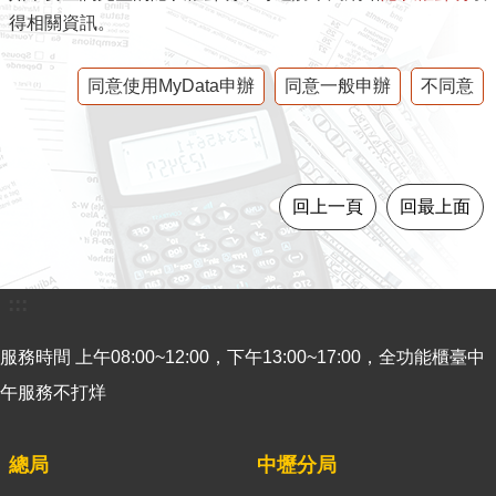
官
得相關資訊。
網
Indonesia
同意使用MyData申辦
同意一般申辦
不同意
ประเทศไทย
Việt
Nam
回上一頁
回最上面
English
網
:::
站
導
服務時間 上午08:00~12:00，下午13:00~17:00，全功能櫃臺中
覽
午服務不打烊
市
政
總局
中壢分局
信