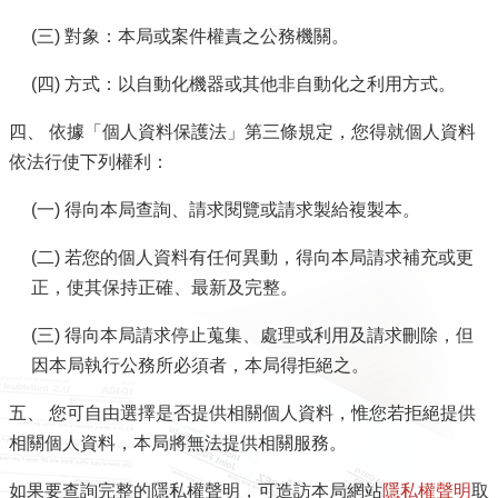
導
覽
(三) 對象：本局或案件權責之公務機關。
(四) 方式：以自動化機器或其他非自動化之利用方式。
視
訊
四、 依據「個人資料保護法」第三條規定，您得就個人資料
客
依法行使下列權利：
服
(一) 得向本局查詢、請求閱覽或請求製給複製本。
房
屋
(二) 若您的個人資料有任何異動，得向本局請求補充或更
稅
正，使其保持正確、最新及完整。
2.0
(三) 得向本局請求停止蒐集、處理或利用及請求刪除，但
更
因本局執行公務所必須者，本局得拒絕之。
多
服
五、 您可自由選擇是否提供相關個人資料，惟您若拒絕提供
務
相關個人資料，本局將無法提供相關服務。
返
回
如果要查詢完整的隱私權聲明，可造訪本局網站
隱私權聲明
取