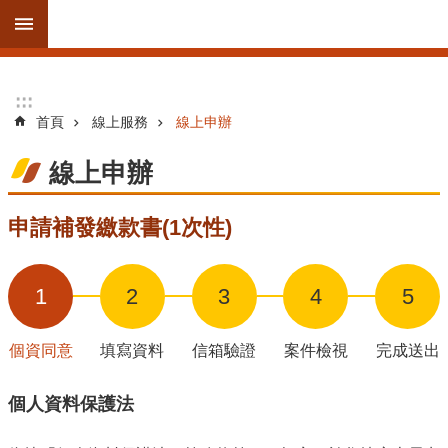
跳到主要內容區塊
進
:::
:::
階
首頁
線上服務
線上申辦
搜
尋
線上申辦
申請補發繳款書(1次性)
訊
息
公
1
2
3
4
5
告
個資同意
填寫資料
信箱驗證
案件檢視
完成送出
線
上
個人資料保護法
服
務